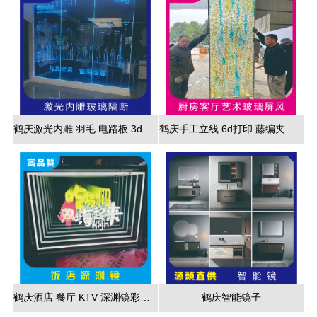
鹤庆激光内雕 羽毛 电路板 3d效果展现
鹤庆手工立线 6d打印 藤编夹胶 新款 厂家直销
鹤庆酒店 餐厅 KTV 深渊镜彩色跑马灯
鹤庆智能镜子