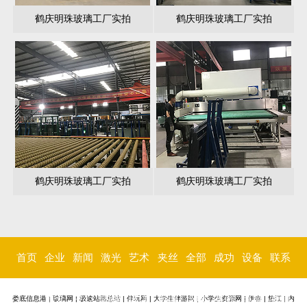
鹤庆明珠玻璃工厂实拍
鹤庆明珠玻璃工厂实拍
鹤庆明珠玻璃工厂实拍
鹤庆明珠玻璃工厂实拍
首页
企业
新闻
激光
艺术
夹丝
全部
成功
设备
联系
简介
中心
内雕
玻璃
玻璃
玻璃
案例
环境
我们
娄底信息港
|
玻璃网
|
极速站群总站
|
伴玩网
|
大学生伴游网
|
小学生资源网
|
伊春
|
垫江
|
内