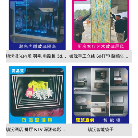
镇沅激光内雕 羽毛 电路板 3d效果展现
镇沅手工立线 6d打印 藤编夹胶 新款 厂家直销
镇沅酒店 餐厅 KTV 深渊镜彩色跑马灯
镇沅智能镜子