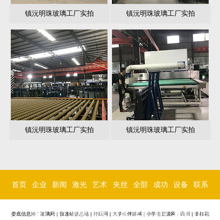
镇沅明珠玻璃工厂实拍
镇沅明珠玻璃工厂实拍
镇沅明珠玻璃工厂实拍
镇沅明珠玻璃工厂实拍
首页
企业
新闻
激光
艺术
夹丝
全部
成功
设备
联系
简介
中心
内雕
玻璃
玻璃
玻璃
案例
环境
我们
娄底信息港
|
玻璃网
|
极速站群总站
|
伴玩网
|
大学生伴游网
|
小学生资源网
|
四川
|
攀枝花