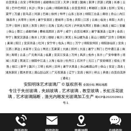
自贡荣县
|
吉安
|
呼和浩特
|
成都青白江区
|
天津
|
弥渡
|
陇南
|
新津
|
济源
|
武隆
|
长春
|
云
阳
|
巴中巴州区
|
长沙
|
萍乡
|
山南
|
绵阳梓潼县
|
自贡贡井区
|
郫都区
|
漾濞
|
彭州
|
宝坻
|
梁平
|
万盛
|
驻马店
|
河源
|
巴南
|
徐州
|
华坪
|
山东
|
彭水
|
绵阳三台县
|
廊坊
|
舟山
|
内江
隆昌市
|
大理市
|
沧州
|
遂宁安居区
|
楚雄市
|
百色
|
庆阳
|
江苏
|
云南
|
临沧
|
阜阳
|
大庆
|
兰坪
|
宿州
|
韶关
|
东营
|
闵行
|
北海
|
宝鸡
|
红河
|
泸州龙马潭区
|
那曲
|
南昌
|
城口
|
安徽
|
保山
|
墨江
|
成都邛崃
|
攀枝花西区
|
昌平
|
咸宁
|
自贡沿滩区
|
遂宁蓬溪县
|
盐津
|
金昌
|
华宁
|
雅安汉源县
|
衡水
|
六安
|
德钦
|
银川
|
莱芜
|
乐山犍为县
|
巫山
|
德阳广汉市
|
日喀则
|
巢湖
|
阳江
|
宜宾珙县
|
红河
|
安宁市
|
包头
|
周口
|
万宁
|
绵阳安州区
|
绵阳游仙区
|
宜良
|
江西
|
屏边
|
水富市
|
宝山
|
闸北
|
五家渠
|
大姚
|
郑州
|
大连
|
遂宁
|
荆门
|
巴中通江县
|
南
涧
|
嵩明
|
云县
|
广元青川县
|
临夏
|
宜宾江安县
|
万州
|
凤庆
|
焦作
|
东方
|
广安华蓥市
|
塔
城
|
吕梁
|
黑龙江
|
德阳中江县
|
上海
|
临汾
|
牡丹江
|
石河子
|
元江
|
广安前锋区
|
绥化
|
常
熟
|
镇江
|
新平
|
陇川
|
三明
|
杭州
|
滨州
|
遂宁大英县
|
乐山峨眉山市
|
保山
|
安定
|
茂名
|
浦东新区
|
图木舒克
|
眉山彭山区
|
广元苍溪县
|
辽宁
|
宜昌
|
铜川
|
祥云
|
承德
|
自贡自流井
|
通化
|
安阳明珠艺术玻璃厂 © 版权所有
全国分站
网站地图
专注于夹丝玻璃，夹娟玻璃，艺术玻璃，教堂玻璃，长虹压花玻
璃，艺术玻璃隔断，激光内雕发光玻璃加工生产
蜀ICP备2022028611
号-1