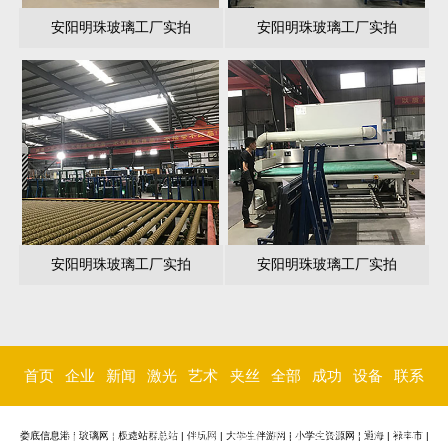
安阳明珠玻璃工厂实拍
安阳明珠玻璃工厂实拍
安阳明珠玻璃工厂实拍
安阳明珠玻璃工厂实拍
首页
企业
新闻
激光
艺术
夹丝
全部
成功
设备
联系
简介
中心
内雕
玻璃
玻璃
玻璃
案例
环境
我们
娄底信息港
|
玻璃网
|
极速站群总站
|
伴玩网
|
大学生伴游网
|
小学生资源网
|
通海
|
禄丰市
|