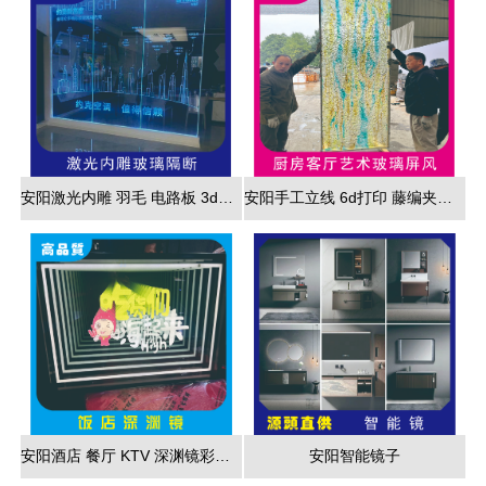
安阳激光内雕 羽毛 电路板 3d效果展现
安阳手工立线 6d打印 藤编夹胶 新款 厂家直销
安阳酒店 餐厅 KTV 深渊镜彩色跑马灯
安阳智能镜子