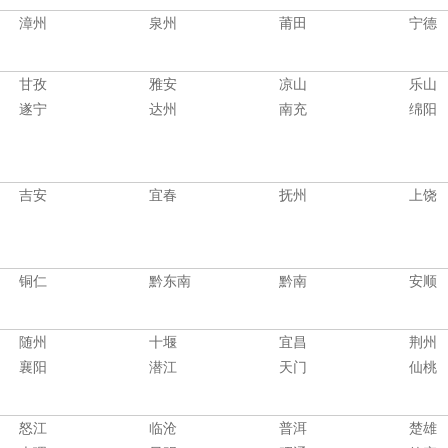
漳州
泉州
莆田
宁德
甘孜
雅安
凉山
乐山
遂宁
达州
南充
绵阳
吉安
宜春
抚州
上饶
铜仁
黔东南
黔南
安顺
随州
十堰
宜昌
荆州
襄阳
潜江
天门
仙桃
怒江
临沧
普洱
楚雄