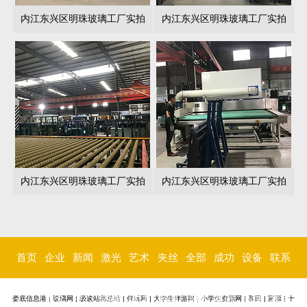
内江东兴区明珠玻璃工厂实拍
内江东兴区明珠玻璃工厂实拍
内江东兴区明珠玻璃工厂实拍
内江东兴区明珠玻璃工厂实拍
首页
企业
新闻
激光
艺术
夹丝
全部
成功
设备
联系
简介
中心
内雕
玻璃
玻璃
玻璃
案例
环境
我们
娄底信息港
|
玻璃网
|
极速站群总站
|
伴玩网
|
大学生伴游网
|
小学生资源网
|
和田
|
富源
|
十