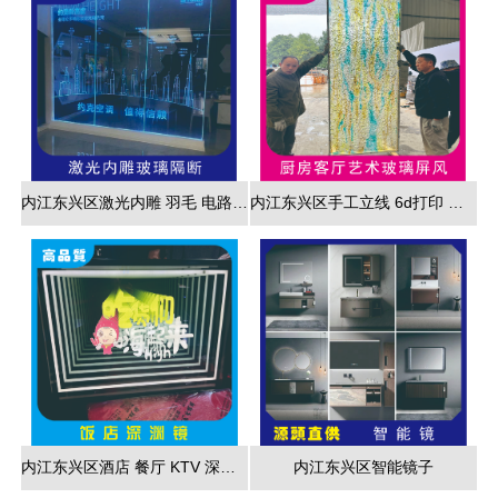
内江东兴区激光内雕 羽毛 电路板 3d效果展现
内江东兴区手工立线 6d打印 藤编夹胶 新款 厂家直销
内江东兴区酒店 餐厅 KTV 深渊镜彩色跑马灯
内江东兴区智能镜子