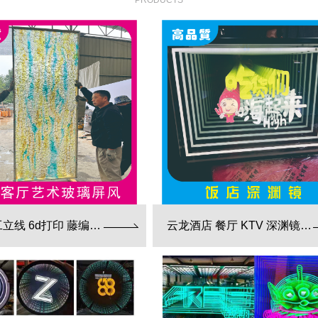
PRODUCTS
云龙手工立线 6d打印 藤编夹胶 新款 厂家直销
云龙酒店 餐厅 KTV 深渊镜彩色跑马灯