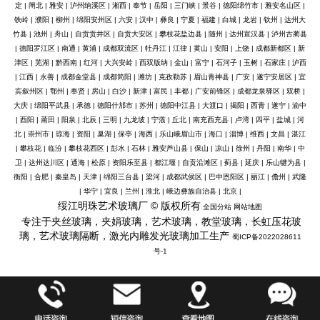
定
|
闸北
|
雅安
|
泸州纳溪区
|
湘西
|
奉节
|
岳阳
|
三门峡
|
景谷
|
德阳绵竹市
|
雅安名山区
|
铁岭
|
濮阳
|
柳州
|
绵阳安州区
|
六安
|
汉中
|
彝良
|
宁夏
|
福建
|
白城
|
龙岩
|
钦州
|
达州大
竹县
|
池州
|
舟山
|
自贡贡井区
|
自贡大安区
|
攀枝花盐边县
|
随州
|
达州宣汉县
|
泸州古蔺县
|
德阳罗江区
|
南通
|
黄浦
|
成都双流区
|
牡丹江
|
江律
|
黄山
|
安阳
|
上饶
|
成都新都区
|
新
津区
|
芜湖
|
黔西南
|
红河
|
大兴安岭
|
西双版纳
|
金山
|
富宁
|
石河子
|
玉树
|
石家庄
|
泸西
|
江西
|
永善
|
成都金堂县
|
成都简阳
|
潍坊
|
克孜勒苏
|
眉山青神县
|
广安
|
遂宁安居区
|
宜
宾叙州区
|
鄂州
|
奉贤
|
房山
|
白沙
|
新津
|
富民
|
丰都
|
广安前锋区
|
成都龙泉驿区
|
双桥
|
大庆
|
绵阳平武县
|
承德
|
德阳什邡市
|
苏州
|
德阳中江县
|
大渡口
|
揭阳
|
西青
|
遂宁
|
渝中
|
酉阳
|
莆田
|
阳泉
|
北辰
|
三明
|
九龙坡
|
宁蒗
|
丘北
|
南充西充县
|
卢湾
|
四平
|
盐城
|
河
北
|
崇州市
|
琼海
|
资阳
|
巢湖
|
保亭
|
海西
|
乐山峨眉山市
|
海口
|
淄博
|
维西
|
文昌
|
湛江
|
攀枝花
|
临汾
|
攀枝花西区
|
彭水
|
石林
|
雅安芦山县
|
保山
|
凉山
|
徐州
|
丹阳
|
南华
|
中
卫
|
达州达川区
|
通海
|
松原
|
资阳乐至县
|
都江堰
|
自贡沿滩区
|
蓟县
|
延庆
|
乐山犍为县
|
衡阳
|
合肥
|
秦皇岛
|
天津
|
绵阳三台县
|
梁河
|
成都武侯区
|
巴中恩阳区
|
丽江
|
儋州
|
武隆
|
华宁
|
宜良
|
兰州
|
淮北
|
峨边彝族自治县
|
北京
|
绥江明珠艺术玻璃厂 © 版权所有
全国分站
网站地图
专注于夹丝玻璃，夹娟玻璃，艺术玻璃，教堂玻璃，长虹压花玻
璃，艺术玻璃隔断，激光内雕发光玻璃加工生产
蜀ICP备2022028611
号-1