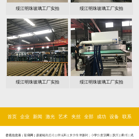
绥江明珠玻璃工厂实拍
绥江明珠玻璃工厂实拍
绥江明珠玻璃工厂实拍
绥江明珠玻璃工厂实拍
首页
企业
新闻
激光
艺术
夹丝
全部
成功
设备
联系
简介
中心
内雕
玻璃
玻璃
玻璃
案例
环境
我们
娄底信息港
|
玻璃网
|
极速站群总站
|
伴玩网
|
大学生伴游网
|
小学生资源网
|
抚州
|
衢州
|
武