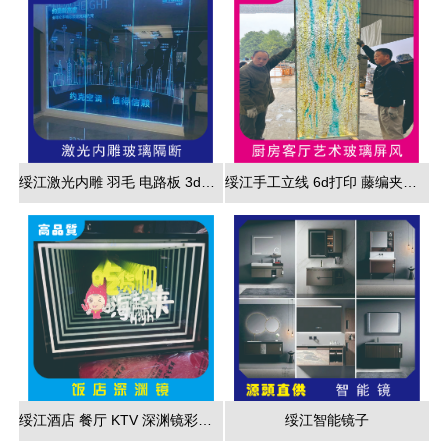
绥江激光内雕 羽毛 电路板 3d效果展现
绥江手工立线 6d打印 藤编夹胶 新款 厂家直销
绥江酒店 餐厅 KTV 深渊镜彩色跑马灯
绥江智能镜子