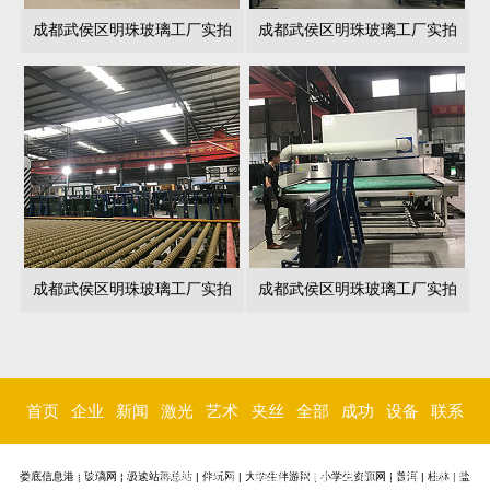
成都武侯区明珠玻璃工厂实拍
成都武侯区明珠玻璃工厂实拍
成都武侯区明珠玻璃工厂实拍
成都武侯区明珠玻璃工厂实拍
首页
企业
新闻
激光
艺术
夹丝
全部
成功
设备
联系
简介
中心
内雕
玻璃
玻璃
玻璃
案例
环境
我们
娄底信息港
|
玻璃网
|
极速站群总站
|
伴玩网
|
大学生伴游网
|
小学生资源网
|
普洱
|
桂林
|
盐