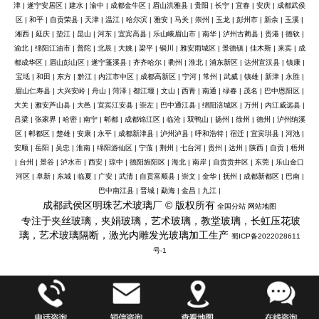
津
|
遂宁安居区
|
建水
|
渝中
|
成都金牛区
|
眉山洪雅县
|
贵阳
|
长宁
|
宜春
|
安庆
|
成都武侯
区
|
和平
|
自贡荣县
|
天津
|
温江
|
哈尔滨
|
雅安
|
马关
|
崇州
|
玉龙
|
彭州市
|
新余
|
玉溪
|
湘西
|
延庆
|
垫江
|
昆山
|
河东
|
宜宾高县
|
乐山峨眉山市
|
南华
|
泸州古蔺县
|
贵港
|
德钦
|
渝北
|
绵阳江油市
|
普陀
|
北辰
|
大姚
|
梁平
|
铜川
|
雅安雨城区
|
景德镇
|
佳木斯
|
来宾
|
成
都成华区
|
眉山彭山区
|
遂宁蓬溪县
|
齐齐哈尔
|
衢州
|
淮北
|
浦东新区
|
达州宣汉县
|
镇康
|
宝坻
|
和田
|
东方
|
黔江
|
内江市中区
|
成都高新区
|
宁河
|
常州
|
武威
|
镇雄
|
新津
|
永胜
|
眉山仁寿县
|
大兴安岭
|
舟山
|
菏泽
|
都江堰
|
文山
|
西青
|
南通
|
绿春
|
茂名
|
巴中恩阳区
|
大关
|
雅安芦山县
|
大邑
|
宜宾江安县
|
崇左
|
巴中通江县
|
绵阳涪城区
|
万州
|
内江威远县
|
吕梁
|
张家界
|
哈密
|
南宁
|
郫都
|
成都锦江区
|
临沧
|
双鸭山
|
扬州
|
徐州
|
德州
|
泸州纳溪
区
|
郫都区
|
楚雄
|
安康
|
永平
|
成都新津县
|
泸州泸县
|
呼和浩特
|
宿迁
|
宜宾珙县
|
河池
|
安顺
|
岳阳
|
吴忠
|
淮南
|
绵阳游仙区
|
宁蒗
|
荆州
|
七台河
|
贵州
|
达州
|
陕西
|
自贡
|
梧州
|
台州
|
景谷
|
泸水市
|
西安
|
琼中
|
德阳旌阳区
|
海北
|
南岸
|
自贡贡井区
|
东莞
|
乐山金口
河区
|
阜新
|
东城
|
临夏
|
广安
|
武清
|
自贡富顺县
|
崇文
|
金华
|
抚州
|
成都新都区
|
巴南
|
巴中南江县
|
晋城
|
勐海
|
金昌
|
九江
|
成都武侯区明珠艺术玻璃厂 © 版权所有
全国分站
网站地图
专注于夹丝玻璃，夹娟玻璃，艺术玻璃，教堂玻璃，长虹压花玻
璃，艺术玻璃隔断，激光内雕发光玻璃加工生产
蜀ICP备2022028611
号-1