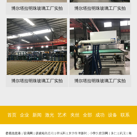
博尔塔拉明珠玻璃工厂实拍
博尔塔拉明珠玻璃工厂实拍
博尔塔拉明珠玻璃工厂实拍
博尔塔拉明珠玻璃工厂实拍
首页
企业
新闻
激光
艺术
夹丝
全部
成功
设备
联系
简介
中心
内雕
玻璃
玻璃
玻璃
案例
环境
我们
娄底信息港
|
玻璃网
|
极速站群总站
|
伴玩网
|
大学生伴游网
|
小学生资源网
|
永仁
|
武汉
|
南