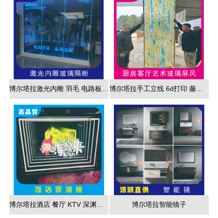
博尔塔拉激光内雕 羽毛 电路板 3d效果展现
博尔塔拉手工立线 6d打印 藤编夹胶 新款 厂家直销
博尔塔拉酒店 餐厅 KTV 深渊镜彩色跑马灯
博尔塔拉智能镜子