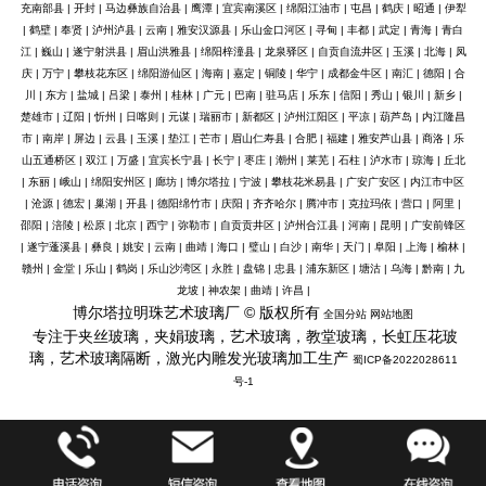
充南部县
|
开封
|
马边彝族自治县
|
鹰潭
|
宜宾南溪区
|
绵阳江油市
|
屯昌
|
鹤庆
|
昭通
|
伊犁
|
鹤壁
|
奉贤
|
泸州泸县
|
云南
|
雅安汉源县
|
乐山金口河区
|
寻甸
|
丰都
|
武定
|
青海
|
青白
江
|
巍山
|
遂宁射洪县
|
眉山洪雅县
|
绵阳梓潼县
|
龙泉驿区
|
自贡自流井区
|
玉溪
|
北海
|
凤
庆
|
万宁
|
攀枝花东区
|
绵阳游仙区
|
海南
|
嘉定
|
铜陵
|
华宁
|
成都金牛区
|
南汇
|
德阳
|
合
川
|
东方
|
盐城
|
吕梁
|
泰州
|
桂林
|
广元
|
巴南
|
驻马店
|
乐东
|
信阳
|
秀山
|
银川
|
新乡
|
楚雄市
|
辽阳
|
忻州
|
日喀则
|
元谋
|
瑞丽市
|
新都区
|
泸州江阳区
|
平凉
|
葫芦岛
|
内江隆昌
市
|
南岸
|
屏边
|
云县
|
玉溪
|
垫江
|
芒市
|
眉山仁寿县
|
合肥
|
福建
|
雅安芦山县
|
商洛
|
乐
山五通桥区
|
双江
|
万盛
|
宜宾长宁县
|
长宁
|
枣庄
|
潮州
|
莱芜
|
石柱
|
泸水市
|
琼海
|
丘北
|
东丽
|
峨山
|
绵阳安州区
|
廊坊
|
博尔塔拉
|
宁波
|
攀枝花米易县
|
广安广安区
|
内江市中区
|
沧源
|
德宏
|
巢湖
|
开县
|
德阳绵竹市
|
庆阳
|
齐齐哈尔
|
腾冲市
|
克拉玛依
|
营口
|
阿里
|
邵阳
|
涪陵
|
松原
|
北京
|
西宁
|
弥勒市
|
自贡贡井区
|
泸州合江县
|
河南
|
昆明
|
广安前锋区
|
遂宁蓬溪县
|
彝良
|
姚安
|
云南
|
曲靖
|
海口
|
璧山
|
白沙
|
南华
|
天门
|
阜阳
|
上海
|
榆林
|
赣州
|
金堂
|
乐山
|
鹤岗
|
乐山沙湾区
|
永胜
|
盘锦
|
忠县
|
浦东新区
|
塘沽
|
乌海
|
黔南
|
九
龙坡
|
神农架
|
曲靖
|
许昌
|
博尔塔拉明珠艺术玻璃厂 © 版权所有
全国分站
网站地图
专注于夹丝玻璃，夹娟玻璃，艺术玻璃，教堂玻璃，长虹压花玻
璃，艺术玻璃隔断，激光内雕发光玻璃加工生产
蜀ICP备2022028611
号-1