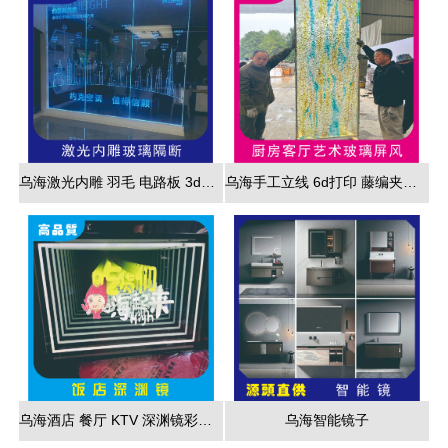
乌海激光内雕 羽毛 电路板 3d效果展现
乌海手工立线 6d打印 藤编夹胶 新款 厂家直销
乌海酒店 餐厅 KTV 深渊镜彩色跑马灯
乌海智能镜子