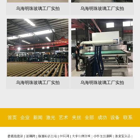
乌海明珠玻璃工厂实拍
乌海明珠玻璃工厂实拍
乌海明珠玻璃工厂实拍
乌海明珠玻璃工厂实拍
首页
企业
新闻
激光
艺术
夹丝
全部
成功
设备
联系
简介
中心
内雕
玻璃
玻璃
玻璃
案例
环境
我们
娄底信息港
|
玻璃网
|
极速站群总站
|
伴玩网
|
大学生伴游网
|
小学生资源网
|
雅安宝兴县
|