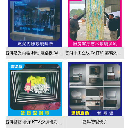
普洱激光内雕 羽毛 电路板 3d效果展现
普洱手工立线 6d打印 藤编夹胶 新款 厂家直销
普洱酒店 餐厅 KTV 深渊镜彩色跑马灯
普洱智能镜子