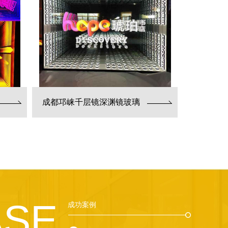
成都邛崃千层镜深渊镜玻璃
ASE
成功案例