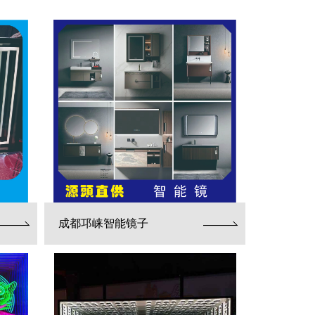
成都邛崃智能镜子