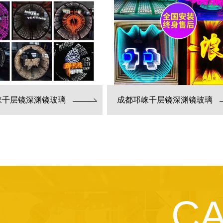
崃千层镜深渊镜玻璃
成都邛崃千层镜深渊镜玻璃
C