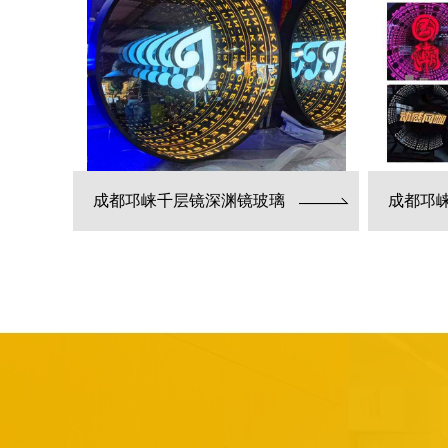
成都邛崃千层镜深渊镜玻璃
成都邛