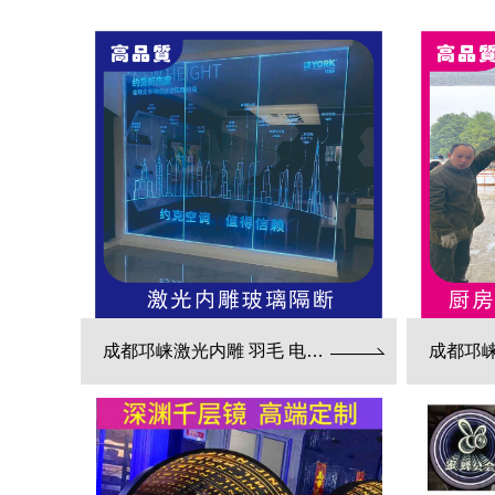
成都邛崃激光内雕 羽毛 电路板 3d效果展现