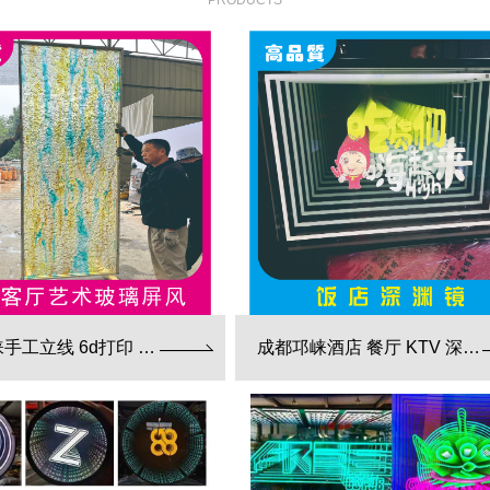
PRODUCTS
成都邛崃手工立线 6d打印 藤编夹胶 新款 厂家直销
成都邛崃酒店 餐厅 KTV 深渊镜彩色跑马灯