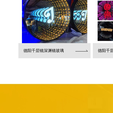
德阳千层镜深渊镜玻璃
德阳千