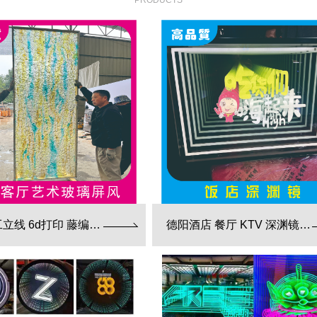
PRODUCTS
德阳手工立线 6d打印 藤编夹胶 新款 厂家直销
德阳酒店 餐厅 KTV 深渊镜彩色跑马灯