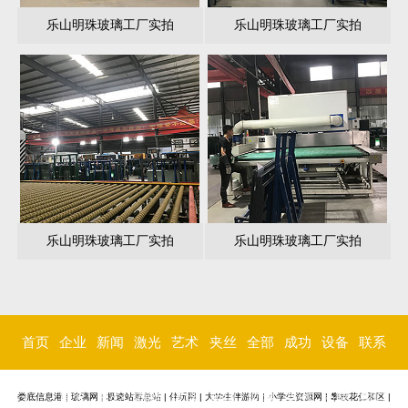
乐山明珠玻璃工厂实拍
乐山明珠玻璃工厂实拍
乐山明珠玻璃工厂实拍
乐山明珠玻璃工厂实拍
首页
企业
新闻
激光
艺术
夹丝
全部
成功
设备
联系
简介
中心
内雕
玻璃
玻璃
玻璃
案例
环境
我们
娄底信息港
|
玻璃网
|
极速站群总站
|
伴玩网
|
大学生伴游网
|
小学生资源网
|
攀枝花仁和区
|