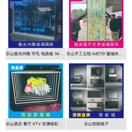
乐山激光内雕 羽毛 电路板 3d效果展现
乐山手工立线 6d打印 藤编夹胶 新款 厂家直销
乐山酒店 餐厅 KTV 深渊镜彩色跑马灯
乐山智能镜子