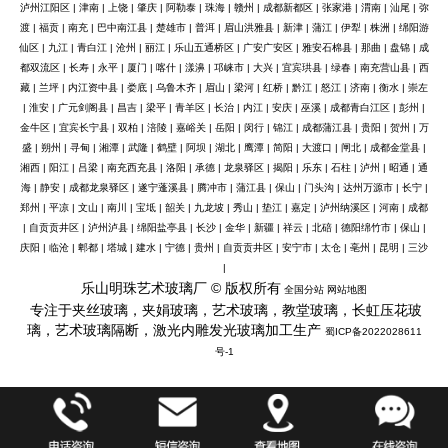
泸州江阳区
|
津南
|
上饶
|
肇庆
|
阿勒泰
|
珠海
|
赣州
|
成都新都区
|
张家港
|
渭南
|
汕尾
|
弥
渡
|
福贡
|
南充
|
巴中南江县
|
楚雄市
|
普洱
|
眉山洪雅县
|
新津
|
蒲江
|
伊犁
|
株洲
|
绵阳游
仙区
|
九江
|
青白江
|
沧州
|
丽江
|
乐山五通桥区
|
广安广安区
|
雅安石棉县
|
那曲
|
盘锦
|
成
都双流区
|
长寿
|
永平
|
厦门
|
喀什
|
漾濞
|
邛崃市
|
大兴
|
宜宾珙县
|
绿春
|
南充营山县
|
西
藏
|
兰坪
|
内江资中县
|
娄底
|
乌鲁木齐
|
眉山
|
梁河
|
红桥
|
黔江
|
怒江
|
济南
|
衡水
|
崇左
|
淮安
|
广元剑阁县
|
昌吉
|
梁平
|
青羊区
|
长治
|
内江
|
安庆
|
巫溪
|
成都青白江区
|
彭州
|
金牛区
|
宜宾长宁县
|
双柏
|
涪陵
|
嘉峪关
|
岳阳
|
闵行
|
锦江
|
成都蒲江县
|
贵阳
|
贺州
|
万
盛
|
朔州
|
寻甸
|
湘潭
|
武隆
|
鹤壁
|
阿坝
|
湖北
|
鹰潭
|
简阳
|
大渡口
|
闸北
|
成都金堂县
|
湘西
|
阳江
|
吕梁
|
南充西充县
|
洛阳
|
承德
|
龙泉驿区
|
揭阳
|
乐东
|
石柱
|
泸州
|
昭通
|
通
海
|
静安
|
成都龙泉驿区
|
遂宁蓬溪县
|
腾冲市
|
蒲江县
|
保山
|
门头沟
|
达州万源市
|
长宁
|
郑州
|
平凉
|
文山
|
南川
|
宝坻
|
韶关
|
九龙坡
|
秀山
|
垫江
|
嘉定
|
泸州纳溪区
|
河南
|
成都
|
自贡贡井区
|
泸州泸县
|
绵阳盐亭县
|
长沙
|
金华
|
新疆
|
祥云
|
北碚
|
德阳绵竹市
|
保山
|
庆阳
|
临沧
|
郫都
|
塔城
|
建水
|
宁德
|
贵州
|
自贡贡井区
|
安宁市
|
太仓
|
亳州
|
昆明
|
三沙
|
乐山明珠艺术玻璃厂 © 版权所有
全国分站
网站地图
专注于夹丝玻璃，夹娟玻璃，艺术玻璃，教堂玻璃，长虹压花玻
璃，艺术玻璃隔断，激光内雕发光玻璃加工生产
蜀ICP备2022028611
号-1