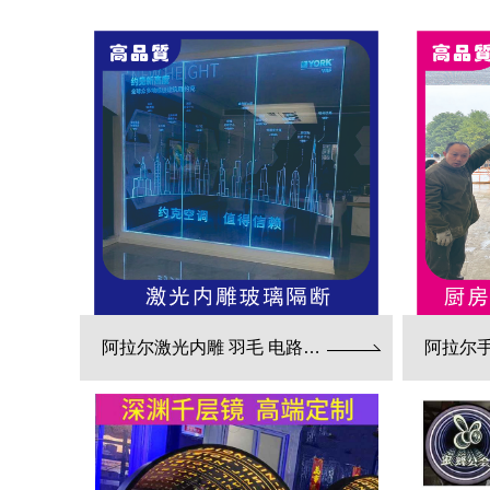
阿拉尔激光内雕 羽毛 电路板 3d效果展现