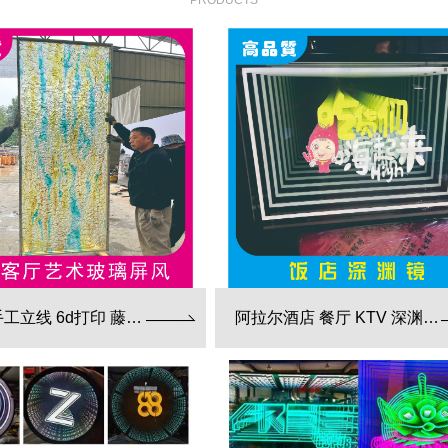
PRODUCTS
阿拉尔手工立线 6d打印 藤编夹胶 新款 厂家直销
阿拉尔酒店 餐厅 KTV 深渊镜彩色跑马灯