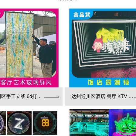
PRODUCTS
达州通川区手工立线 6d打印 藤编夹胶 新款 厂家直销
达州通川区酒店 餐厅 KTV 深渊镜彩色跑马灯