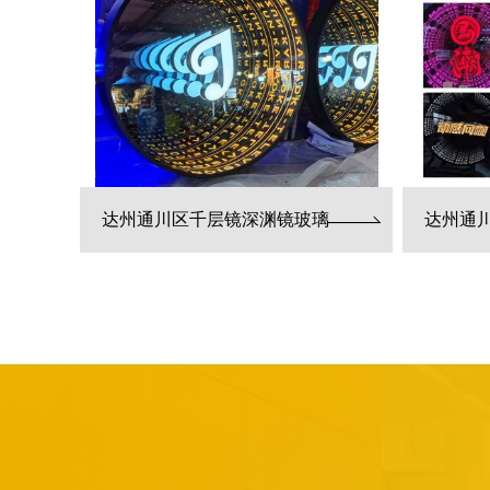
达州通川区千层镜深渊镜玻璃
达州通