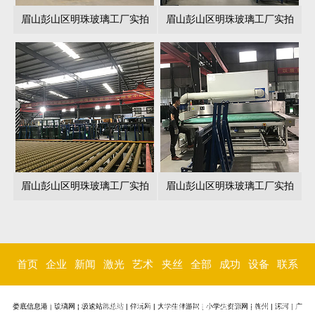
眉山彭山区明珠玻璃工厂实拍
眉山彭山区明珠玻璃工厂实拍
眉山彭山区明珠玻璃工厂实拍
眉山彭山区明珠玻璃工厂实拍
首页
企业
新闻
激光
艺术
夹丝
全部
成功
设备
联系
简介
中心
内雕
玻璃
玻璃
玻璃
案例
环境
我们
娄底信息港
|
玻璃网
|
极速站群总站
|
伴玩网
|
大学生伴游网
|
小学生资源网
|
梅州
|
漯河
|
广