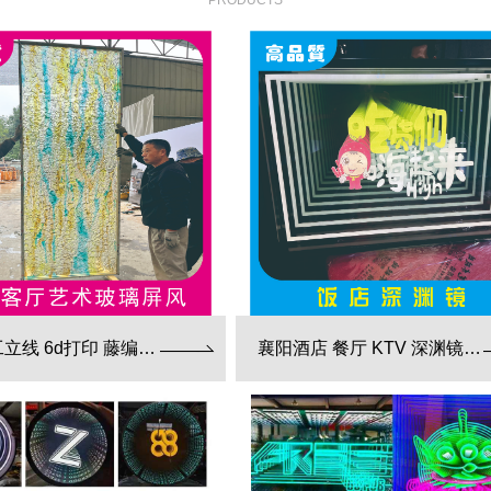
PRODUCTS
襄阳手工立线 6d打印 藤编夹胶 新款 厂家直销
襄阳酒店 餐厅 KTV 深渊镜彩色跑马灯