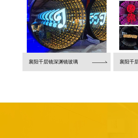
襄阳千层镜深渊镜玻璃
襄阳千