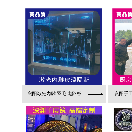
襄阳激光内雕 羽毛 电路板 3d效果展现